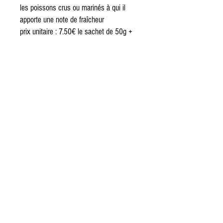
les poissons crus ou marinés à qui il
apporte une note de fraîcheur
prix unitaire : 7.50€ le sachet de 50g +
frais de port
Mentions légales
Politique en matière de cookies
Politique de confidentialité
Conditions d'utilisation
© 2022 site réalisé par
StarData SAS pour La
p'tite ferme florale. -
351
route du plan 38630
Corbelin -
Pour nous contacter par
mail :
laptitefermeflorale@hotma
il.com