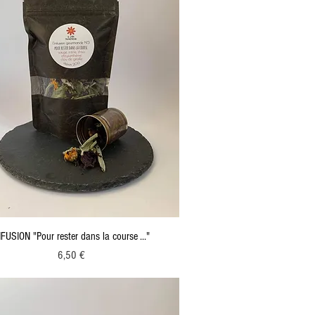
NFUSION "Pour rester dans la course ..."
Prix
6,50 €