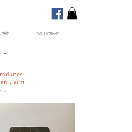
fumés
Nous trouver
 -
produites
ent, afin
...