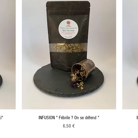
i"
INFUSION " Fébrile ? On se défend "
Prix
6,50 €