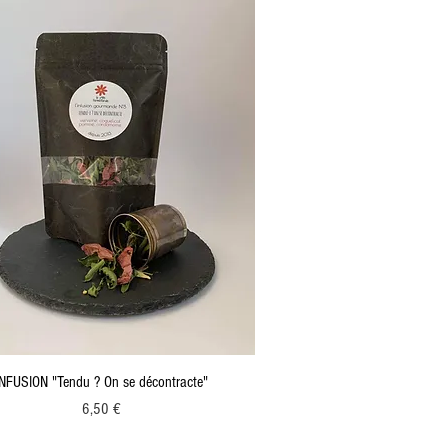
INFUSION "Tendu ? On se décontracte"
Prix
6,50 €