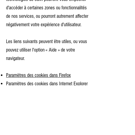
d'accéder à certaines zones ou fonctionnalités
de nos services, ou pourront autrement affecter
négativement votre expérience d'utilisateur.
Les liens suivants peuvent être utiles, ou vous
pouvez utiliser l'option
«
Aide
»
de votre
navigateur.
Paramètres des cookies dans Firefox
Paramètres des cookies dans Internet Explorer
Paramètres des cookies dans Google Chrome
Paramètres des cookies dans Safari (OS X)
Paramètres des cookies dans Safari (iOS)
Paramètres des cookies dans Android
Pour refuser et empêcher que vos données