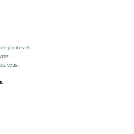
 de plantes et
vrez
ez vous.​
n.