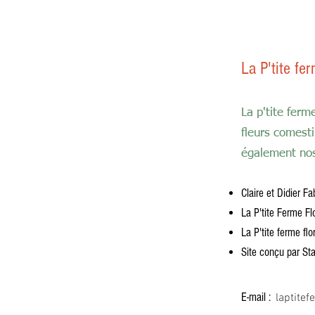
La P'tite fer
La p'tite ferm
fleurs comesti
également nos 
Claire et Didier F
La P'tite Ferme F
La P'tite ferme flo
Site conçu par St
E-mail :
laptite