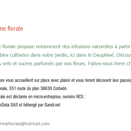
me florale​
e florale propose notamment des infusions naturelles à partir
bles cultivées dans notre jardin, ici dans le Dauphiné. Décou
sels et sucres parfumés par nos fleurs. Faites-vous livrer ch
abre vous accueillent sur place avec plaisir et vous feront découvrir leur passio
lorale, 351 route du plan 38630 Corbelin
rale est déclarée en micro-entreprise, n
uméro RCS :
arData SAS et hébergé par Gandi.net
fermeflorale@hotmail.com