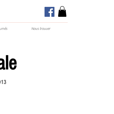
fumés
Nous trouver
ale
013